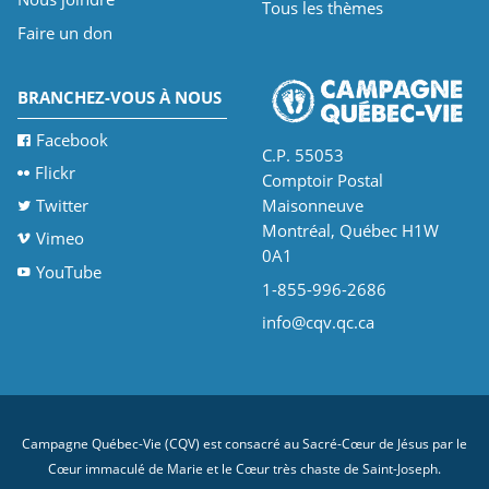
Tous les thèmes
Faire un don
BRANCHEZ-VOUS À NOUS
Facebook
C.P. 55053
Flickr
Comptoir Postal
Twitter
Maisonneuve
Montréal, Québec H1W
Vimeo
0A1
YouTube
1-855-996-2686
info@cqv.qc.ca
Campagne Québec-Vie (CQV) est consacré au Sacré-Cœur de Jésus par le
Cœur immaculé de Marie et le Cœur très chaste de Saint-Joseph.