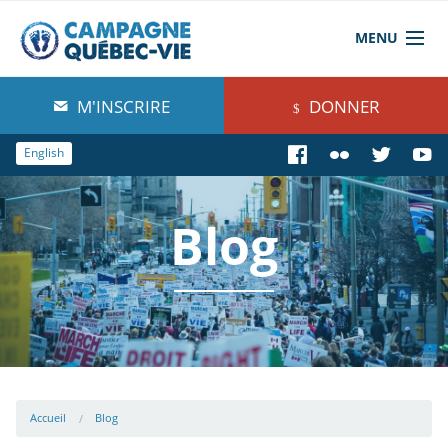
MENU
À propos de nous
M'INSCRIRE
DONNER
Blog
English
Comprendre
Blog
Agir
Boutique
Accueil
Blog