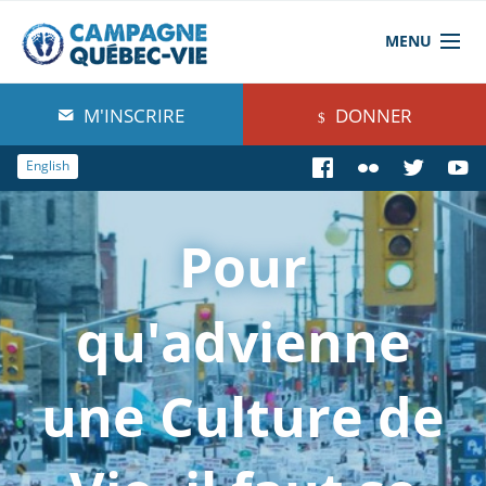
MENU
À propos de nous
M'INSCRIRE
DONNER
Blog
English
Comprendre
Pour
Agir
Boutique
qu'advienne
une Culture de