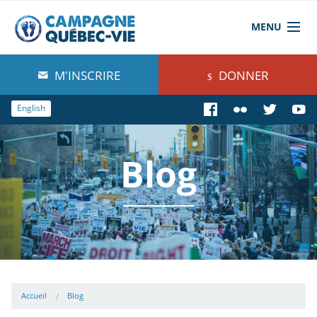
MENU
À propos de nous
M'INSCRIRE
DONNER
Blog
English
Comprendre
Blog
Agir
Boutique
Accueil
Blog