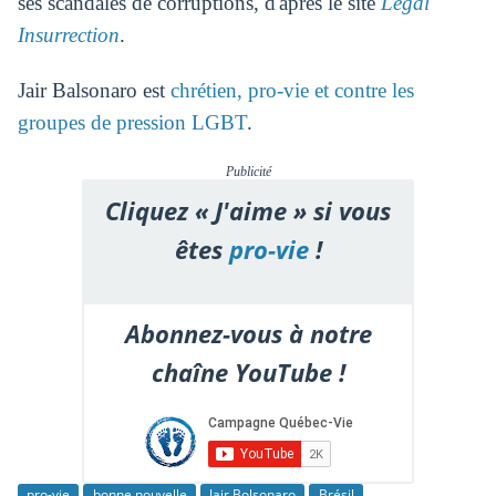
ses scandales de corruptions, d'après le site
Legal
Insurrection
.
Jair Balsonaro est
chrétien, pro-vie et contre les
groupes de pression LGBT
.
Publicité
Cliquez « J'aime » si vous
êtes
pro-vie
!
Abonnez-vous à notre
chaîne YouTube !
pro-vie
bonne nouvelle
Jair Bolsonaro
Brésil