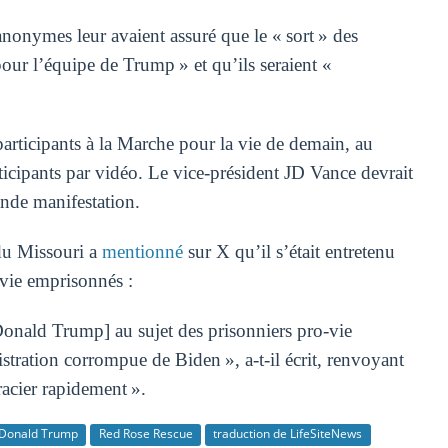
anonymes leur avaient assuré que le « sort » des
pour l’équipe de Trump » et qu’ils seraient «
articipants à la Marche pour la vie de demain, au
icipants par vidéo. Le vice-président JD Vance devrait
ande manifestation.
 du Missouri a
mentionné
sur X qu’il s’était entretenu
-vie emprisonnés :
Donald Trump] au sujet des prisonniers pro-vie
stration corrompue de Biden », a-t-il écrit, renvoyant
racier rapidement ».
Donald Trump
Red Rose Rescue
traduction de LifeSiteNews