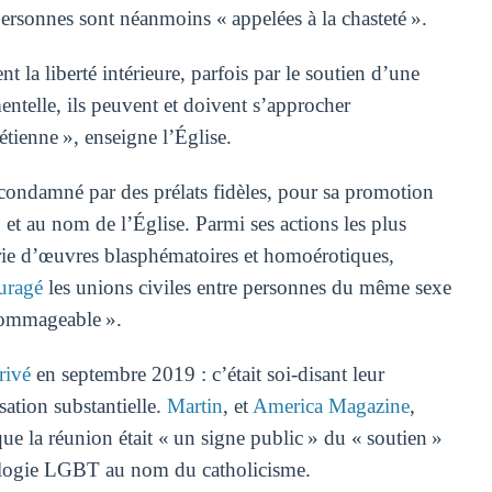
personnes sont néanmoins « appelées à la chasteté ».
nt la liberté intérieure, parfois par le soutien d’une
mentelle, ils peuvent et doivent s’approcher
tienne », enseigne l’Église.
 condamné par des prélats fidèles, pour sa promotion
et au nom de l’Église. Parmi ses actions les plus
rie d’œuvres blasphématoires et homoérotiques,
uragé
les unions civiles entre personnes du même sexe
dommageable ».
rivé
en septembre 2019 : c’était soi-disant leur
sation substantielle.
Martin
, et
America Magazine
,
que la réunion était « un signe public » du « soutien »
éologie LGBT au nom du catholicisme.