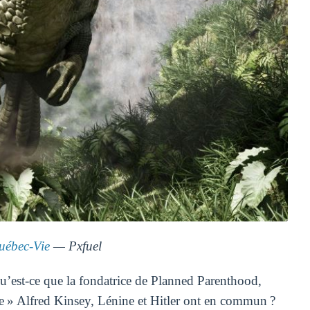
ébec-Vie
— Pxfuel
’est-ce que la fondatrice de Planned Parenthood,
le » Alfred Kinsey, Lénine et Hitler ont en commun ?