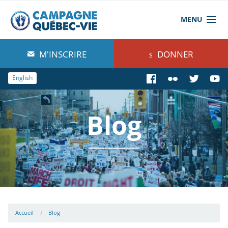
MENU
À propos de nous
M'INSCRIRE
DONNER
Blog
English
Comprendre
Blog
Agir
Boutique
Accueil
Blog