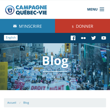
MENU
À propos de nous
M'INSCRIRE
DONNER
Blog
English
Comprendre
Blog
Agir
Boutique
Accueil
Blog