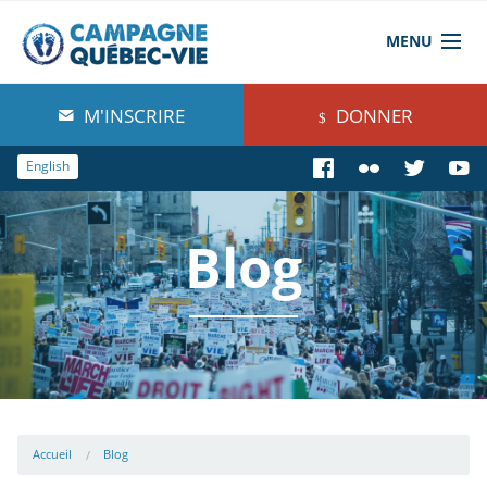
MENU
À propos de nous
M'INSCRIRE
DONNER
Blog
English
Comprendre
Blog
Agir
Boutique
Accueil
Blog