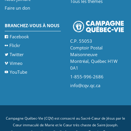
Tous les thèmes
Faire un don
BRANCHEZ-VOUS À NOUS
Facebook
C.P. 55053
Flickr
Comptoir Postal
Twitter
Maisonneuve
Montréal, Québec H1W
Vimeo
0A1
YouTube
1-855-996-2686
info@cqv.qc.ca
Campagne Québec-Vie (CQV) est consacré au Sacré-Cœur de Jésus par le
Cœur immaculé de Marie et le Cœur très chaste de Saint-Joseph.