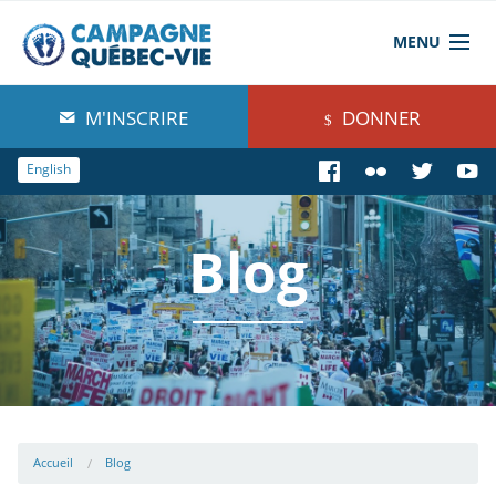
MENU
À propos de nous
M'INSCRIRE
DONNER
Blog
English
Comprendre
Blog
Agir
Boutique
Accueil
Blog