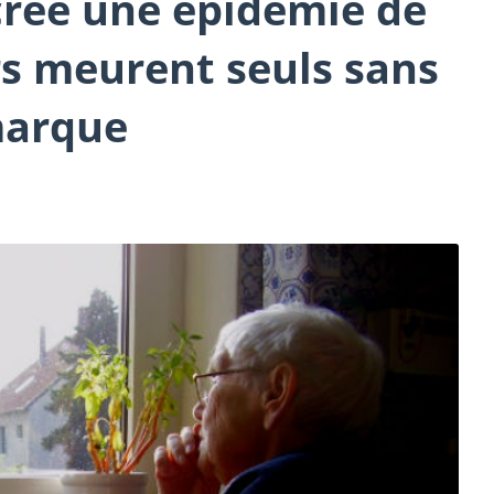
créé une épidémie de
ers meurent seuls sans
marque