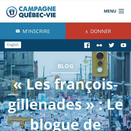
MENU
À propos de nous
M'INSCRIRE
DONNER
Blog
English
Comprendre
BLOG
Agir
« Les françois-
Boutique
gillenades » : Le
blogue de