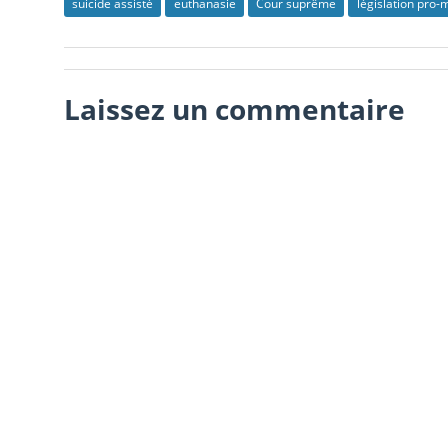
suicide assisté
euthanasie
Cour suprême
législation pro-
Laissez un commentaire