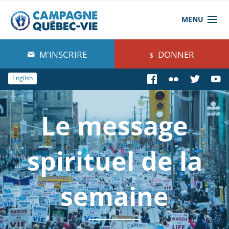
MENU
À propos de nous
M'INSCRIRE
DONNER
Blog
English
Comprendre
Le message
Agir
Boutique
spirituel de la
semaine