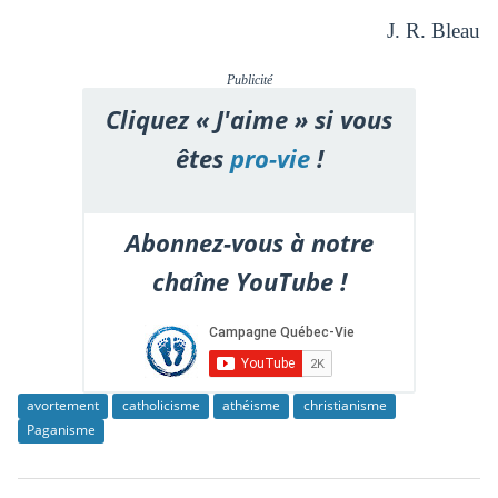
J. R. Bleau
Publicité
Cliquez « J'aime » si vous
êtes
pro-vie
!
Abonnez-vous à notre
chaîne YouTube !
avortement
catholicisme
athéisme
christianisme
Paganisme