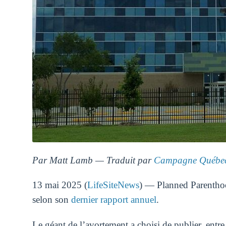
Par Matt Lamb — Traduit par
Campagne Québec
13 mai 2025 (
LifeSiteNews
) — Planned Parenthoo
selon son
dernier rapport annuel
.
Le géant de l’avortement a choisi de publier, entre