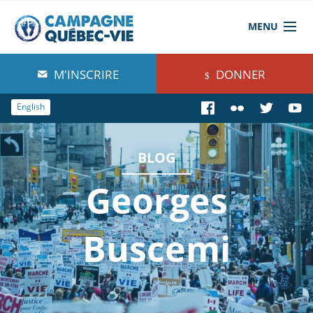
MENU
À propos de nous
M'INSCRIRE
DONNER
Blog
English
Comprendre
BLOG
Agir
Georges
Boutique
Buscemi