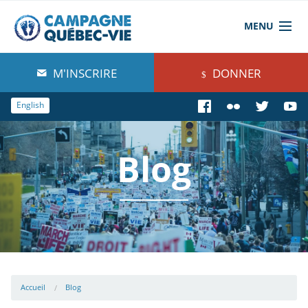
MENU
À propos de nous
M'INSCRIRE
DONNER
Blog
English
Comprendre
Blog
Agir
Boutique
Accueil
Blog