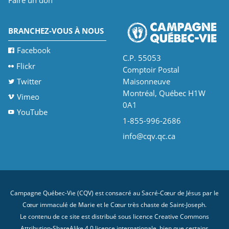
Faire un don
BRANCHEZ-VOUS À NOUS
Facebook
C.P. 55053
Flickr
Comptoir Postal
Twitter
Maisonneuve
Montréal, Québec H1W
Vimeo
0A1
YouTube
1-855-996-2686
info@cqv.qc.ca
Campagne Québec-Vie (CQV) est consacré au Sacré-Cœur de Jésus par le
Cœur immaculé de Marie et le Cœur très chaste de Saint-Joseph.
Le contenu de ce site est distribué sous licence
Creative Commons
Attribution-ShareAlike 4.0 licence internationale
, bien que certains