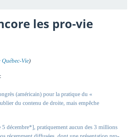
core les pro-vie
Québec-Vie
)
:
ongrès (américain) pour la pratique du «
publier du contenu de droite, mais empêche
le 5 décembre*], pratiquement aucun des 3 millions
éos récemment diffusées, dont une présentation pro-