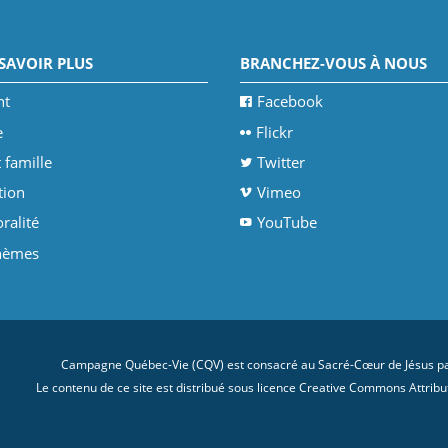
SAVOIR PLUS
BRANCHEZ-VOUS À NOUS
nt
Facebook
e
Flickr
 famille
Twitter
tion
Vimeo
ralité
YouTube
thèmes
Campagne Québec-Vie (CQV) est consacré au Sacré-Cœur de Jésus par
Le contenu de ce site est distribué sous licence
Creative Commons Attributi