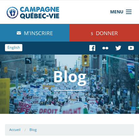
MENU
À propos de nous
M'INSCRIRE
DONNER
Blog
English
Comprendre
Blog
Agir
Boutique
Accueil
Blog