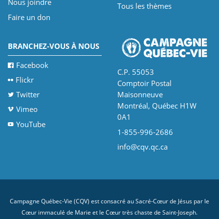
Nous joindre
Tous les thèmes
Faire un don
BRANCHEZ-VOUS À NOUS
Facebook
C.P. 55053
Flickr
Comptoir Postal
Twitter
Maisonneuve
Montréal, Québec H1W
Vimeo
0A1
YouTube
1-855-996-2686
info@cqv.qc.ca
Campagne Québec-Vie (CQV) est consacré au Sacré-Cœur de Jésus par le
Cœur immaculé de Marie et le Cœur très chaste de Saint-Joseph.