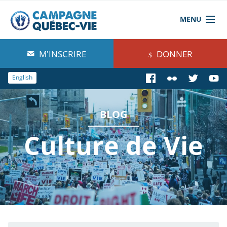
MENU
À propos de nous
M'INSCRIRE
DONNER
Blog
English
Comprendre
BLOG
Agir
Culture de Vie
Boutique