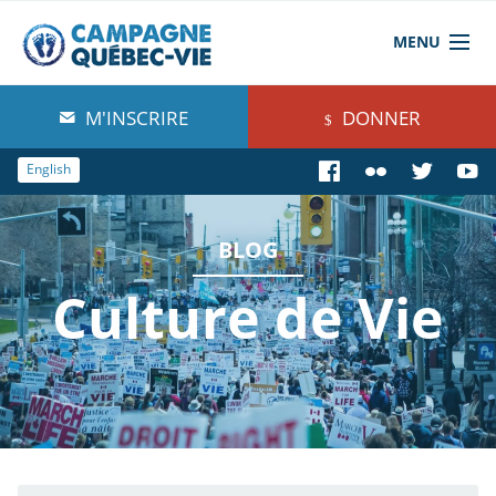
MENU
À propos de nous
M'INSCRIRE
DONNER
Blog
English
Comprendre
BLOG
Agir
Culture de Vie
Boutique