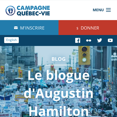
MENU
À propos de nous
M'INSCRIRE
DONNER
Blog
English
Comprendre
BLOG
Agir
Le blogue
Boutique
d'Augustin
Hamilton