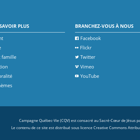
SAVOIR PLUS
BRANCHEZ-VOUS À NOUS
nt
Facebook
e
Flickr
 famille
Twitter
tion
Vimeo
ralité
YouTube
thèmes
Campagne Québec-Vie (CQV) est consacré au Sacré-Cœur de Jésus par
Le contenu de ce site est distribué sous licence
Creative Commons Attributi