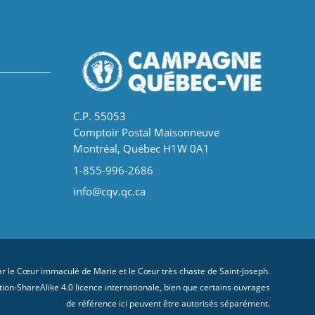
C.P. 55053
Comptoir Postal Maisonneuve
Montréal, Québec H1W 0A1
1-855-996-2686
info@cqv.qc.ca
 le Cœur immaculé de Marie et le Cœur très chaste de Saint-Joseph.
on-ShareAlike 4.0 licence internationale
, bien que certains ouvrages
de référence ici peuvent être autorisés séparément.