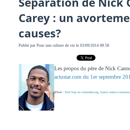
Séparation de Nick
Carey : un avortemen
causes?
Publié par
Pour une culture de vie
le 03/09/2014 08:58
Les propos du père de Nick Cannon 
actustar.com du 1er septembre 20
(Photo :
Nick Step sur wikimédia.org
,
licence creative commons