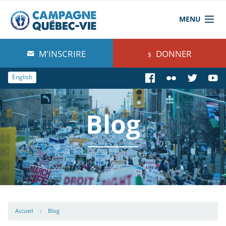
MENU
À propos de nous
M'INSCRIRE
DONNER
Blog
English
Comprendre
Blog
Agir
Boutique
Accueil
Blog