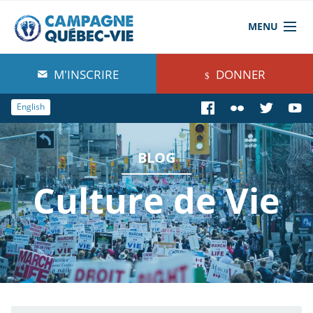
MENU
À propos de nous
M'INSCRIRE
DONNER
Blog
English
Comprendre
BLOG
Agir
Culture de Vie
Boutique