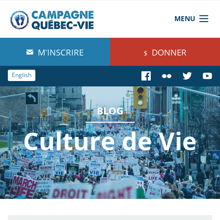
MENU
À propos de nous
M'INSCRIRE
DONNER
Blog
English
Comprendre
BLOG
Agir
Culture de Vie
Boutique