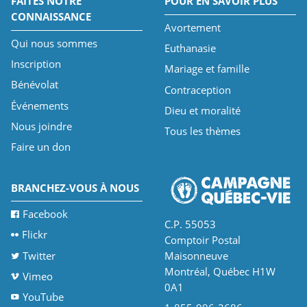
FAITES NOTRE
POUR EN SAVOIR PLUS
CONNAISSANCE
Avortement
Qui nous sommes
Euthanasie
Inscription
Mariage et famille
Bénévolat
Contraception
Événements
Dieu et moralité
Nous joindre
Tous les thèmes
Faire un don
BRANCHEZ-VOUS À NOUS
Facebook
C.P. 55053
Flickr
Comptoir Postal
Twitter
Maisonneuve
Montréal, Québec H1W
Vimeo
0A1
YouTube