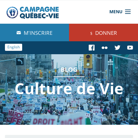
MENU
À propos de nous
M'INSCRIRE
DONNER
Blog
English
Comprendre
BLOG
Agir
Culture de Vie
Boutique