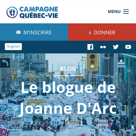
MENU
À propos de nous
M'INSCRIRE
DONNER
Blog
English
Comprendre
BLOG
Agir
Le blogue de
Boutique
Joanne D'Arc