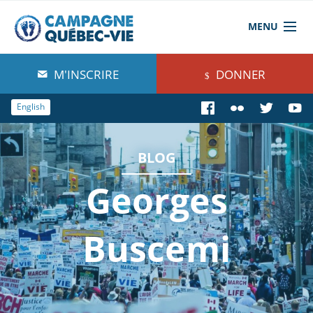
MENU
À propos de nous
M'INSCRIRE
DONNER
Blog
English
Comprendre
BLOG
Agir
Georges
Boutique
Buscemi