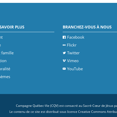
SAVOIR PLUS
BRANCHEZ-VOUS À NOUS
nt
Facebook
e
Flickr
 famille
Twitter
tion
Vimeo
ralité
YouTube
thèmes
Campagne Québec-Vie (CQV) est consacré au Sacré-Cœur de Jésus par
Le contenu de ce site est distribué sous licence
Creative Commons Attributi