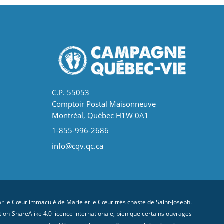
C.P. 55053
Comptoir Postal Maisonneuve
Montréal, Québec H1W 0A1
1-855-996-2686
info@cqv.qc.ca
 le Cœur immaculé de Marie et le Cœur très chaste de Saint-Joseph.
on-ShareAlike 4.0 licence internationale
, bien que certains ouvrages