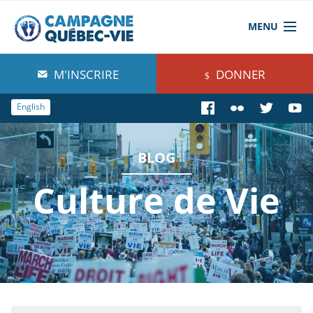
MENU
À propos de nous
M'INSCRIRE
DONNER
Blog
English
Comprendre
BLOG
Agir
Culture de Vie
Boutique