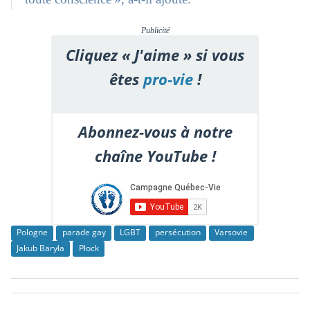
Publicité
Cliquez « J'aime » si vous
êtes
pro-vie
!
Abonnez-vous à notre
chaîne YouTube !
Pologne
parade gay
LGBT
persécution
Varsovie
Jakub Baryła
Płock