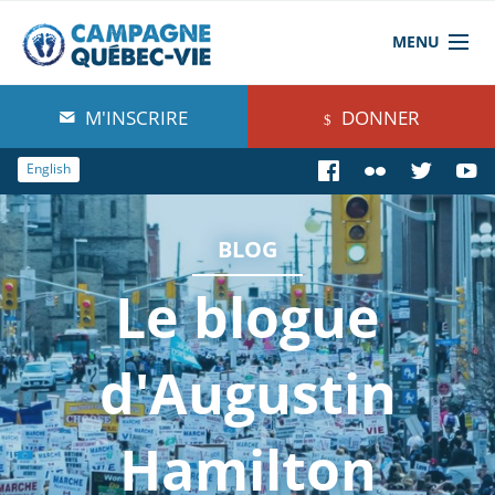
MENU
À propos de nous
M'INSCRIRE
DONNER
Blog
English
Comprendre
BLOG
Agir
Le blogue
Boutique
d'Augustin
Hamilton