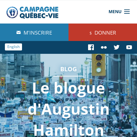
MENU
À propos de nous
M'INSCRIRE
DONNER
Blog
English
Comprendre
BLOG
Agir
Le blogue
Boutique
d'Augustin
Hamilton