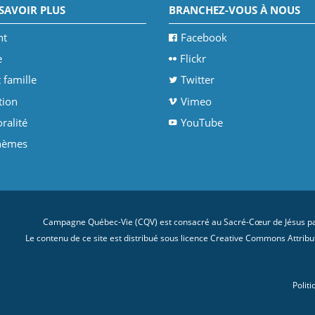
SAVOIR PLUS
BRANCHEZ-VOUS À NOUS
nt
Facebook
e
Flickr
 famille
Twitter
tion
Vimeo
ralité
YouTube
thèmes
Campagne Québec-Vie (CQV) est consacré au Sacré-Cœur de Jésus par
Le contenu de ce site est distribué sous licence
Creative Commons Attributi
Politi