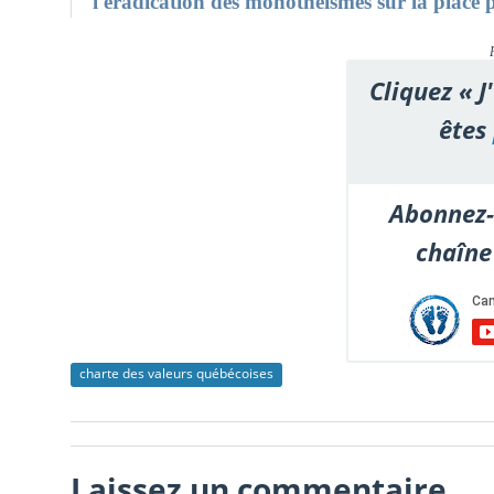
l'éradication des monothéismes sur la place 
Cliquez « J
êtes
Abonnez-
chaîne
charte des valeurs québécoises
Laissez un commentaire