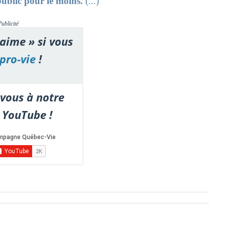
public pour le moins.
(...)
Publicité
'aime » si vous
pro-vie
!
vous à notre
 YouTube !