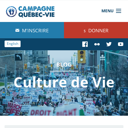
MENU
À propos de nous
M'INSCRIRE
DONNER
Blog
English
Comprendre
BLOG
Agir
Culture de Vie
Boutique