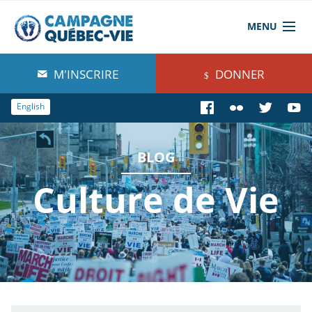
MENU
À propos de nous
M'INSCRIRE
DONNER
Blog
English
Comprendre
BLOG
Agir
Culture de Vie
Boutique