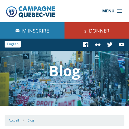
MENU
À propos de nous
M'INSCRIRE
DONNER
Blog
English
Comprendre
Blog
Agir
Boutique
Accueil
Blog