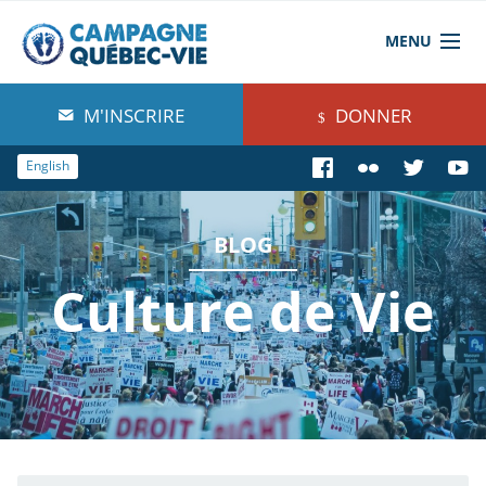
MENU
À propos de nous
M'INSCRIRE
DONNER
Blog
English
Comprendre
BLOG
Agir
Culture de Vie
Boutique