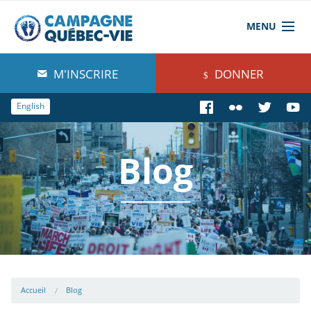
MENU
À propos de nous
M'INSCRIRE
DONNER
Blog
English
Comprendre
Blog
Agir
Boutique
Accueil
Blog