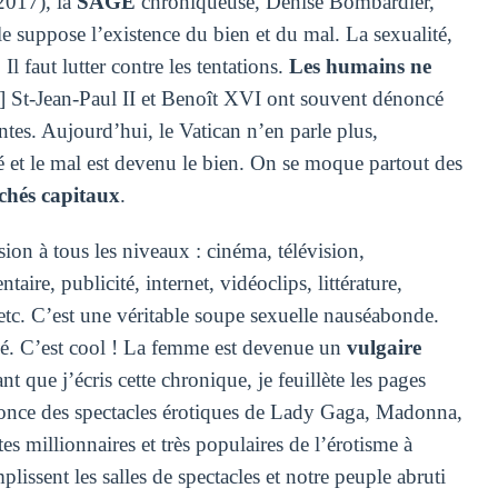
2017), la
SAGE
chroniqueuse, Denise Bombardier,
e suppose l’existence du bien et du mal. La sexualité,
Il faut lutter contre les tentations.
Les humains ne
…] St-Jean-Paul II et Benoît XVI ont souvent dénoncé
ntes. Aujourd’hui, le Vatican n’en parle plus,
é et le mal est devenu le bien. On se moque partout des
échés capitaux
.
sion à tous les niveaux : cinéma, télévision,
aire, publicité, internet, vidéoclips, littérature,
tc. C’est une véritable soupe sexuelle nauséabonde.
lisé. C’est cool ! La femme est devenue un
vulgaire
nt que j’écris cette chronique, je feuillète les pages
nonce des spectacles érotiques de Lady Gaga, Madonna,
es millionnaires et très populaires de l’érotisme à
issent les salles de spectacles et notre peuple abruti