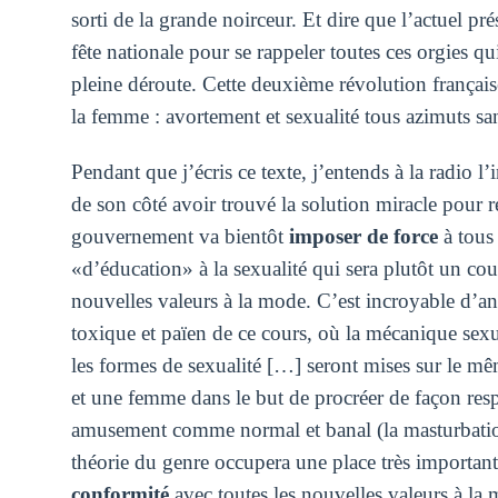
sorti de la grande noirceur. Et dire que l’actuel 
fête nationale pour se rappeler toutes ces orgies q
pleine déroute. Cette deuxième révolution française
la femme : avortement et sexualité tous azimuts san
Pendant que j’écris ce texte, j’entends à la radio 
de son côté avoir trouvé la solution miracle pour r
gouvernement va bientôt
imposer de force
à tous 
«d’éducation» à la sexualité qui sera plutôt un co
nouvelles valeurs à la mode. C’est incroyable d’an
toxique et païen de ce cours, où la mécanique sexu
les formes de sexualité […] seront mises sur le 
et une femme dans le but de procréer de façon res
amusement comme normal et banal (la masturbation 
théorie du genre occupera une place très important
conformité
avec toutes les nouvelles valeurs à la