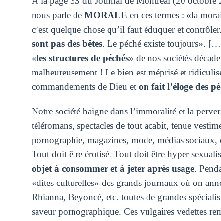
À la page 33 du Journal de Montréal (20 octobre 
nous parle de
MORALE
en ces termes : «la moral
c’est quelque chose qu’il faut éduquer et contrôler. 
sont pas des bêtes
. Le péché existe toujours». [
«
les structures de péchés
» de nos sociétés décade
malheureusement ! Le bien est méprisé et ridiculis
commandements de Dieu et
on fait l’éloge des p
Notre société baigne dans l’immoralité et la perver
téléromans, spectacles de tout acabit, tenue vestiment
pornographie, magazines, mode, médias sociaux, e
Tout doit être érotisé. Tout doit être hyper sexua
objet à consommer et à jeter après usage
. Penda
«dites culturelles» des grands journaux où on an
Rhianna, Beyoncé, etc. toutes de grandes spécialist
saveur pornographique. Ces vulgaires vedettes rempl