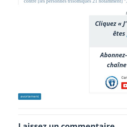
contre [les personnes trisomiques 21 notamment] "
Cliquez « J
êtes
Abonnez-
chaîne
avortement
Laissez un commentaire