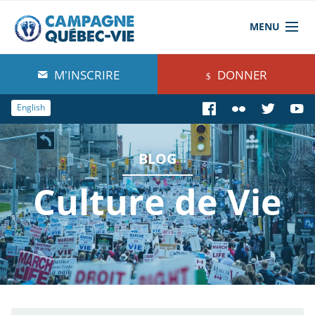
MENU
À propos de nous
M'INSCRIRE
DONNER
Blog
English
Comprendre
BLOG
Agir
Culture de Vie
Boutique