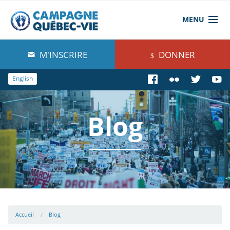
MENU
À propos de nous
M'INSCRIRE
DONNER
Blog
English
Comprendre
Blog
Agir
Boutique
Accueil
Blog