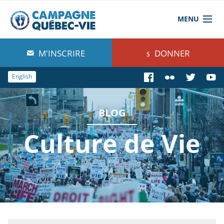
MENU
À propos de nous
M'INSCRIRE
DONNER
Blog
English
Comprendre
BLOG
Agir
Culture de Vie
Boutique