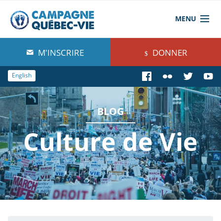
MENU
À propos de nous
M'INSCRIRE
DONNER
Blog
English
Comprendre
BLOG
Agir
Culture de Vie
Boutique