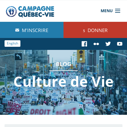
MENU
À propos de nous
M'INSCRIRE
DONNER
Blog
English
Comprendre
BLOG
Agir
Culture de Vie
Boutique