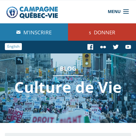
MENU
À propos de nous
M'INSCRIRE
DONNER
Blog
English
Comprendre
BLOG
Agir
Culture de Vie
Boutique