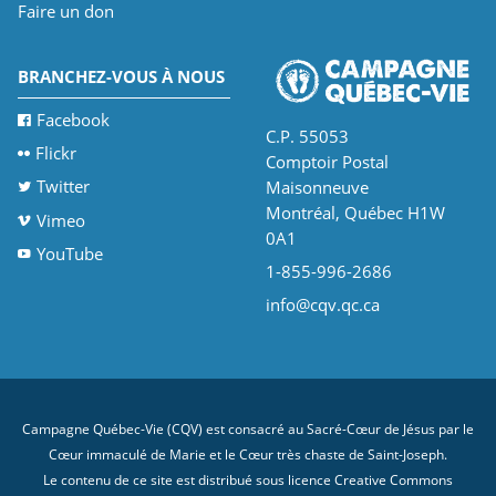
Faire un don
BRANCHEZ-VOUS À NOUS
Facebook
C.P. 55053
Flickr
Comptoir Postal
Twitter
Maisonneuve
Montréal, Québec H1W
Vimeo
0A1
YouTube
1-855-996-2686
info@cqv.qc.ca
Campagne Québec-Vie (CQV) est consacré au Sacré-Cœur de Jésus par le
Cœur immaculé de Marie et le Cœur très chaste de Saint-Joseph.
Le contenu de ce site est distribué sous licence
Creative Commons