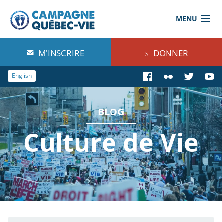
MENU
À propos de nous
M'INSCRIRE
DONNER
Blog
English
Comprendre
BLOG
Agir
Culture de Vie
Boutique