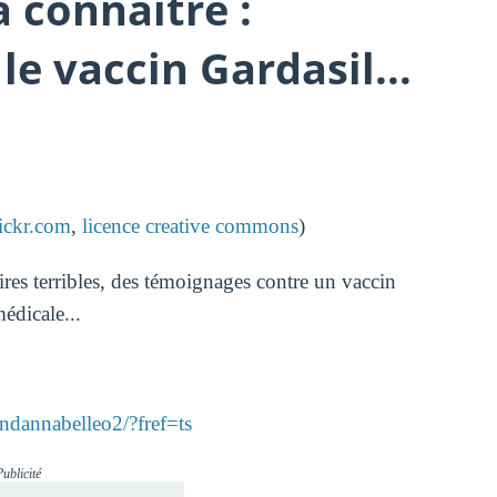
 connaître :
e vaccin Gardasil...
lickr.com
,
licence creative commons
)
ires terribles, des témoignages contre un vaccin
édicale...
dannabelleo2/?fref=ts
Publicité